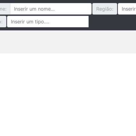
me:
Região:
o: