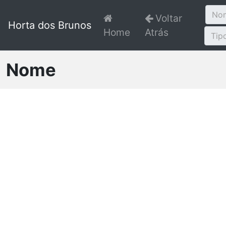
No
Voltar
Horta dos Brunos
Home
Atrás
Tip
Nome